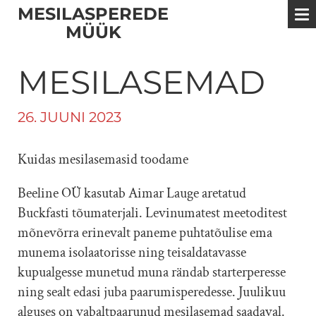
MESILASPEREDE
MÜÜK
MESILASEMAD
26. JUUNI 2023
Kuidas mesilasemasid toodame
Beeline OÜ kasutab Aimar Lauge aretatud
Buckfasti tõumaterjali. Levinumatest meetoditest
mõnevõrra erinevalt paneme puhtatõulise ema
munema isolaatorisse ning teisaldatavasse
kupualgesse munetud muna rändab starterperesse
ning sealt edasi juba paarumisperedesse. Juulikuu
alguses on vabaltpaarunud mesilasemad saadaval.